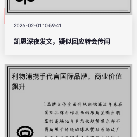
2026-02-01 10:59:41
凯恩深夜发文，疑似回应转会传闻