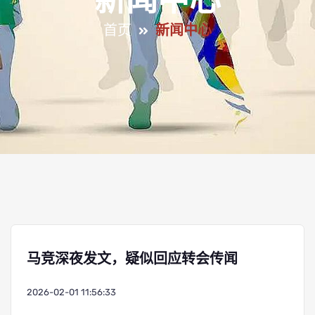
新闻中心
首页
新闻中心
马竞深夜发文，疑似回应转会传闻
2026-02-01 11:56:33