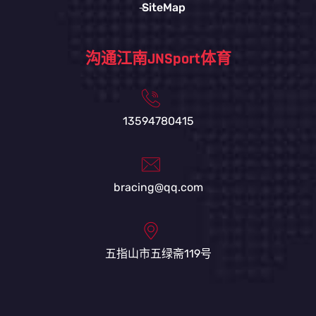
SiteMap
沟通江南JNSport体育
13594780415
bracing@qq.com
五指山市五绿斋119号