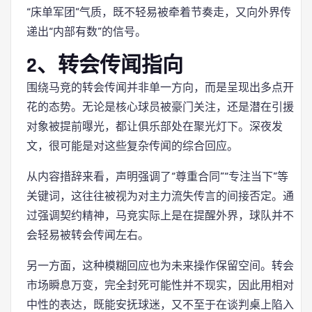
“床单军团”气质，既不轻易被牵着节奏走，又向外界传
递出“内部有数”的信号。
2、转会传闻指向
围绕马竞的转会传闻并非单一方向，而是呈现出多点开
花的态势。无论是核心球员被豪门关注，还是潜在引援
对象被提前曝光，都让俱乐部处在聚光灯下。深夜发
文，很可能是对这些复杂传闻的综合回应。
从内容措辞来看，声明强调了“尊重合同”“专注当下”等
关键词，这往往被视为对主力流失传言的间接否定。通
过强调契约精神，马竞实际上是在提醒外界，球队并不
会轻易被转会传闻左右。
另一方面，这种模糊回应也为未来操作保留空间。转会
市场瞬息万变，完全封死可能性并不现实，因此用相对
中性的表达，既能安抚球迷，又不至于在谈判桌上陷入