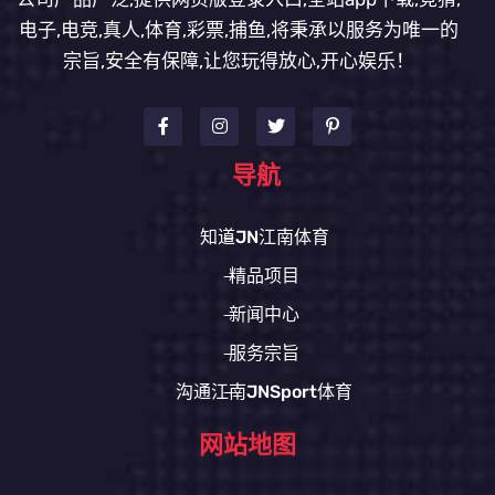
电子,电竞,真人,体育,彩票,捕鱼,将秉承以服务为唯一的
宗旨,安全有保障,让您玩得放心,开心娱乐！
导航
知道JN江南体育
精品项目
新闻中心
服务宗旨
沟通江南JNSport体育
网站地图