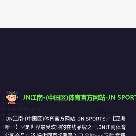
JN江南·(中国区)体育官方网站-JN SPORTS✅【亚洲
唯一】✅是世界最受欢迎的在线品牌之一,JN江南体育
公司产品广泛,提供网页版登录入口,全站app下载,竞猜,