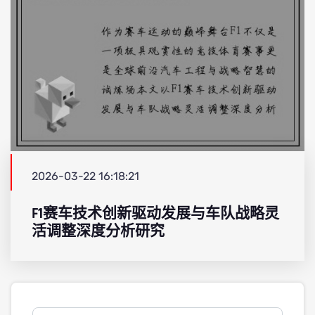
2026-03-22 16:18:21
F1赛车技术创新驱动发展与车队战略灵
活调整深度分析研究