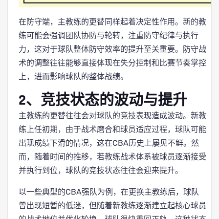
在防守端，主教练的更替同样起着决定性作用。新的教
练可能会强调团队协防与轮转，注重防守纪律与执行
力，这对于球队整体防守效率的提升至关重要。防守战
术的调整往往能够直接体现在失分控制和比赛节奏掌控
上，进而影响球队的整体战绩。
2、竞技状态的波动与提升
主教练的更替往往会对球队的竞技表现造成波动。新教
练上任初期，由于战术磨合和球员适应过程，球队可能
出现成绩下滑的情况，这在CBA历史上屡见不鲜。然
而，随着时间的推移，若教练战术体系被球员逐渐接受
并执行到位，球队的竞技状态往往会迎来提升。
以一些典型的CBA强队为例，在更换主教练后，球队
曾出现短暂的低迷，但随着新教练逐渐建立起核心球员