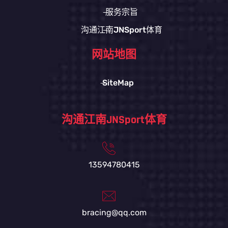
服务宗旨
沟通江南JNSport体育
网站地图
SiteMap
沟通江南JNSport体育
13594780415
bracing@qq.com