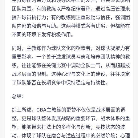
主教练在沟通方式和领导风格上的差异，也会显著影响
团队氛围。有的教练以严格纪律著称，通过高压管理来
提升球员执行力；有的教练则注重鼓励与信任，强调团
队内部的和谐与互助。这两种模式各有优劣，但都能在
不同的环境下发挥积极作用。
同时，主教练作为球队文化的塑造者，对球队凝聚力有
重要影响。一个善于激发球员斗志和培养团队精神的教
练，往往能够在关键比赛中调动全队士气，从而超越技
战术层面的限制。这种心理与文化上的建设，往往决定
了球队能否在长期竞争中保持稳定与持续性。
总结：
综上所述，CBA主教练的更替不仅仅是战术层面的调
整，更是球队整体发展战略的重要环节。战术体系的重
塑，能够带来打法上的多样化与创新；竞技状态的波
动，体现了球队在磨合与适应过程中的必然阶段；心理