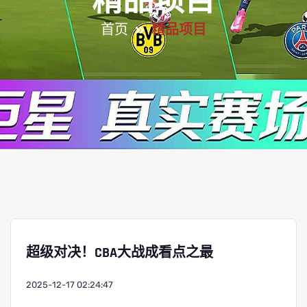
精品项目
首页
精品项目
超级对决！CBA大战成看点之最
2025-12-17 02:24:47