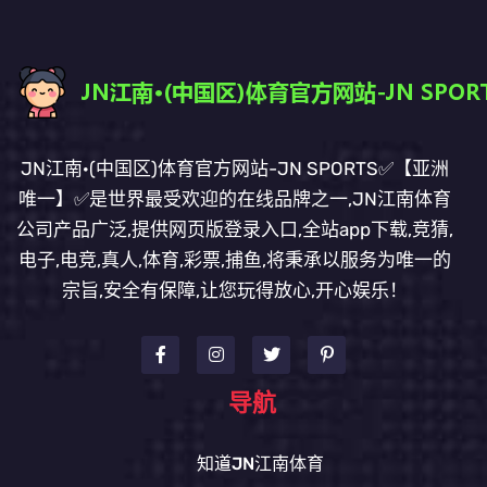
JN江南·(中国区)体育官方网站-JN SPORTS✅【亚洲
唯一】✅是世界最受欢迎的在线品牌之一,JN江南体育
公司产品广泛,提供网页版登录入口,全站app下载,竞猜,
电子,电竞,真人,体育,彩票,捕鱼,将秉承以服务为唯一的
宗旨,安全有保障,让您玩得放心,开心娱乐！
导航
知道JN江南体育