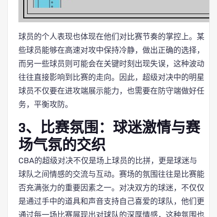
球员的个人表现也体现在他们对比赛节奏的掌控上。某
些球员能够在高速对攻中保持冷静，做出正确的选择，
而另一些球员则可能会在关键时刻出现失误，这种波动
往往直接影响到比赛的走向。因此，超级对决中的明星
球员不仅要在进攻端展示能力，也需要在防守端做好任
务，平衡攻防。
3、比赛氛围：球迷激情与赛
场气氛的交织
CBA的超级对决不仅是场上球员的比拼，更是球迷与
球队之间情感的交流与互动。赛场的氛围往往是比赛能
否充满张力的重要因素之一。对决双方的球迷，不仅仅
是通过手中的道具和声音支持自己喜爱的球队，他们更
通过每一场比赛展现出对球队的深厚情感，这种氛围也