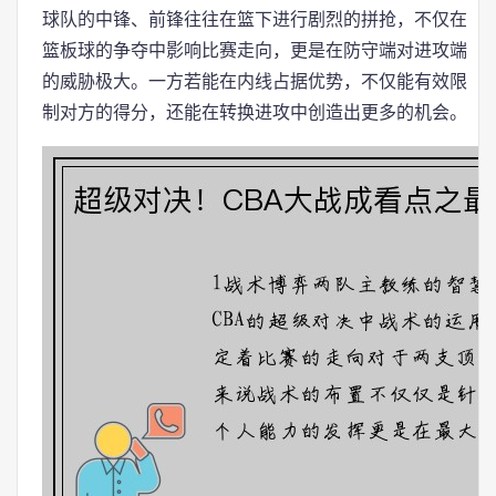
球队的中锋、前锋往往在篮下进行剧烈的拼抢，不仅在
篮板球的争夺中影响比赛走向，更是在防守端对进攻端
的威胁极大。一方若能在内线占据优势，不仅能有效限
制对方的得分，还能在转换进攻中创造出更多的机会。