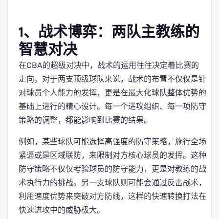
1、战术博弈：两队主教练的
智慧对决
在CBA的超级对决中，战术的运用往往决定着比赛的
走向。对于两支顶级球队来说，战术的布置不仅仅是针
对球员个人能力的发挥，更是在最大化球队整体优势的
基础上进行的精心设计。每一个进攻组织、每一项防守
策略的调整，都能影响到比赛的结果。
例如，某些球队可能选择高强度的防守策略，施行全场
紧逼或是区域联防，来限制对方核心球员的发挥。这种
防守策略不仅仅考验球员的防守能力，更是对教练的战
术执行力的挑战。另一支球队则可能会通过反击战术，
利用速度优势来突破对方防线，这样的快速转换打法在
快速进攻中的威胁极大。