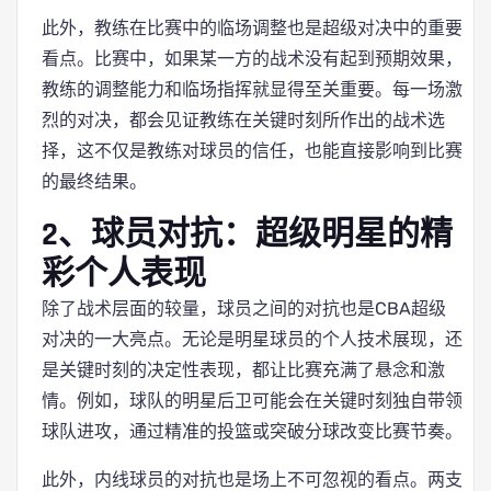
此外，教练在比赛中的临场调整也是超级对决中的重要
看点。比赛中，如果某一方的战术没有起到预期效果，
教练的调整能力和临场指挥就显得至关重要。每一场激
烈的对决，都会见证教练在关键时刻所作出的战术选
择，这不仅是教练对球员的信任，也能直接影响到比赛
的最终结果。
2、球员对抗：超级明星的精
彩个人表现
除了战术层面的较量，球员之间的对抗也是CBA超级
对决的一大亮点。无论是明星球员的个人技术展现，还
是关键时刻的决定性表现，都让比赛充满了悬念和激
情。例如，球队的明星后卫可能会在关键时刻独自带领
球队进攻，通过精准的投篮或突破分球改变比赛节奏。
此外，内线球员的对抗也是场上不可忽视的看点。两支