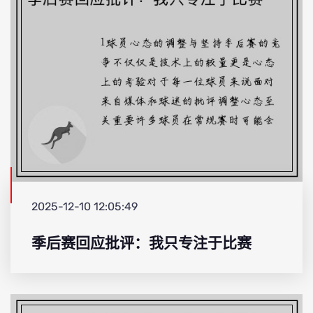
2025-12-10 12:05:49
季后赛回应批评：我只专注于比赛