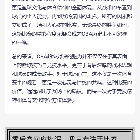
更是篮球文化与体育精神的全面体现。从战术的布置到
球员的个人能力，再到赛场氛围的烘托，所有的因素都
交织成了一场扣人心弦的比赛。无论最终的胜负如何，
这场比赛的精彩程度无疑会成为CBA历史上不可忽视
的一笔。
总的来说，CBA超级对决的魅力并不仅仅在于其表面
上的篮球技巧与竞技水平，更在于背后深厚的战术思想
和球员的成长故事。对于球迷而言，这不仅是一次体育
赛事的观看，更是一次心灵与情感的共鸣。这种比赛的
价值，远远超出了赛场上的输赢，而是一次对于竞技精
神和体育文化的全方位体验。