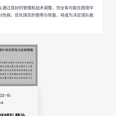
队通过良好的管理和战术调整，完全有可能在困境中
对伤病，优化球员的使用与恢复，将成为决定球队能
02-15
34