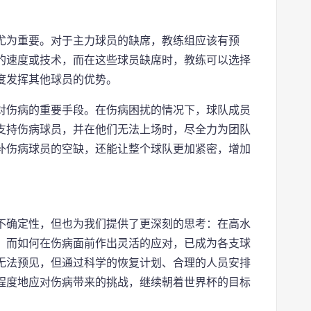
尤为重要。对于主力球员的缺席，教练组应该有预
的速度或技术，而在这些球员缺席时，教练可以选择
度发挥其他球员的优势。
对伤病的重要手段。在伤病困扰的情况下，球队成员
支持伤病球员，并在他们无法上场时，尽全力为团队
补伤病球员的空缺，还能让整个球队更加紧密，增加
不确定性，但也为我们提供了更深刻的思考：在高水
，而如何在伤病面前作出灵活的应对，已成为各支球
无法预见，但通过科学的恢复计划、合理的人员安排
程度地应对伤病带来的挑战，继续朝着世界杯的目标