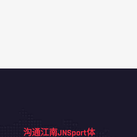
沟通江南JNSport体