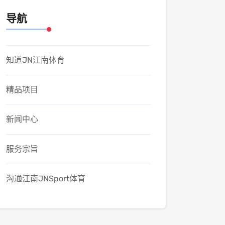
导航
知道JN江南体育
精品项目
新闻中心
服务宗旨
沟通江南JNSport体育