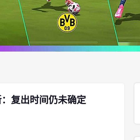
新：复出时间仍未确定