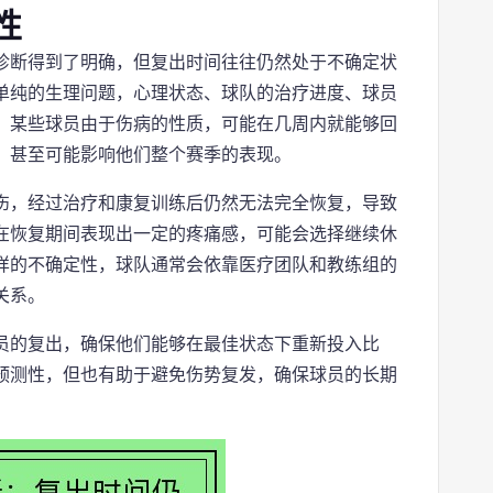
性
诊断得到了明确，但复出时间往往仍然处于不确定状
单纯的生理问题，心理状态、球队的治疗进度、球员
。某些球员由于伤病的性质，可能在几周内就能够回
，甚至可能影响他们整个赛季的表现。
伤，经过治疗和康复训练后仍然无法完全恢复，导致
在恢复期间表现出一定的疼痛感，可能会选择继续休
样的不确定性，球队通常会依靠医疗团队和教练组的
关系。
员的复出，确保他们能够在最佳状态下重新投入比
预测性，但也有助于避免伤势复发，确保球员的长期