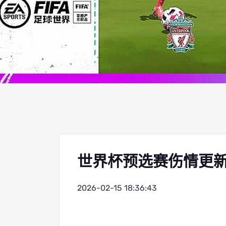
世界杯预选赛伤情更
2026-02-15 18:36:43