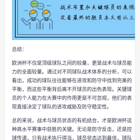
总结：
欧洲杯不仅是顶级球队之间的较量，更是战术与球员能
力的全面较量。通过对不同球队战术体系的分析，可以
看出，成功的球队往往能够在进攻和防守中找到完美的
平衡，而这些平衡背后离不开球员的出色表现。关键球
员的个人能力在大赛中的作用更是不可忽视，他们的表
现直接决定了球队的进攻威胁及防守稳定性。
总的来说，战术与球员状态的有机结合，才是欧洲杯这
种高水平赛事中获胜的关键。无论是防守反击，还是控
球传递，只有战术执行得当，球员状态达到最佳，球队