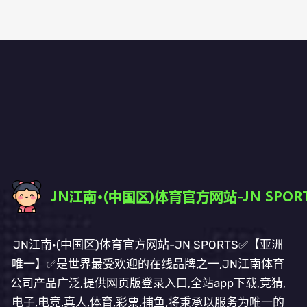
JN江南·(中国区)体育官方网站-JN SPORTS✅【亚洲
唯一】✅是世界最受欢迎的在线品牌之一,JN江南体育
公司产品广泛,提供网页版登录入口,全站app下载,竞猜,
电子,电竞,真人,体育,彩票,捕鱼,将秉承以服务为唯一的