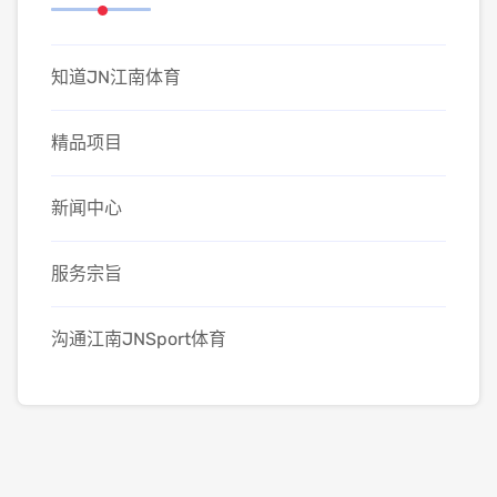
知道JN江南体育
精品项目
新闻中心
服务宗旨
沟通江南JNSport体育