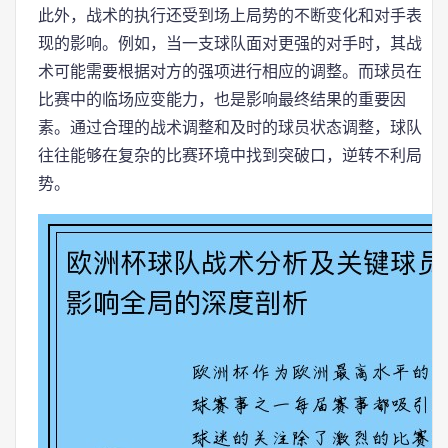
此外，战术的执行还受到场上局势的不断变化和对手表
现的影响。例如，当一支球队面对更强的对手时，其战
术可能需要根据对方的强项进行相应的调整。而球员在
比赛中的临场应变能力，也是影响最终结果的重要因
素。通过合理的战术调整和及时的球员状态调整，球队
往往能够在复杂的比赛环境中找到突破口，逆转不利局
势。