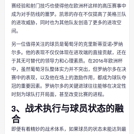
赛经验和射门技巧也使得他在欧洲杯这样的高压赛事中
成为对手防线的噩梦。凯恩的存在不仅提高了英格兰队
的进攻威胁，同时也为其他队友创造了更多的进攻空
间。
另一位值得关注的球员是葡萄牙的克里斯蒂亚诺·罗纳
尔多。他的表现不仅仅体现在进攻端的直接贡献，还在
于其无可替代的领导力和心理素质。在2016年欧洲杯
中，虽然葡萄牙队整体实力并不突出，但罗纳尔多在决
赛中的表现，以及他在场上的激励作用，都成为球队夺
冠的重要因素。罗纳尔多的关键进球往往能够在决定性
时刻为球队打开局面，甚至改变比赛的进程。
3、战术执行与球员状态的融
合
即便有着精妙的战术体系，如果球员的状态未能达到最