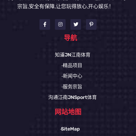
宗旨,安全有保障,让您玩得放心,开心娱乐！
导航
知道JN江南体育
精品项目
新闻中心
服务宗旨
沟通江南JNSport体育
网站地图
SiteMap