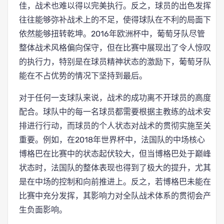
佳，战术也难以得以完美执行。反之，球员的出色发挥
往往能够弥补战术上的不足，使得球队在不利的局面下
依然能够扭转乾坤。2016年欧洲杯中，葡萄牙队尽管
整体战术风格偏向保守，但在比赛中展现出了令人惊叹
的执行力，特别是在球员精神状态的激励下，葡萄牙队
能在不占优势的情况下坚持到最后。
对于任何一支球队来说，战术的成功离不开球员的高度
配合。球队中的每一名球员都需要根据主教练的战术安
排进行行动，而球员的个人状态对战术的贯彻实施至关
重要。例如，在2018年世界杯中，法国队的中场核心
博格巴在比赛中的状态起伏较大，但当博格巴处于巅峰
状态时，法国队的整体表现也得到了极大的提升，尤其
是在中场的控制和向前推进上。反之，若博格巴未能在
比赛中充分发挥，其影响力对全队战术体系的贯彻会产
生负面影响。