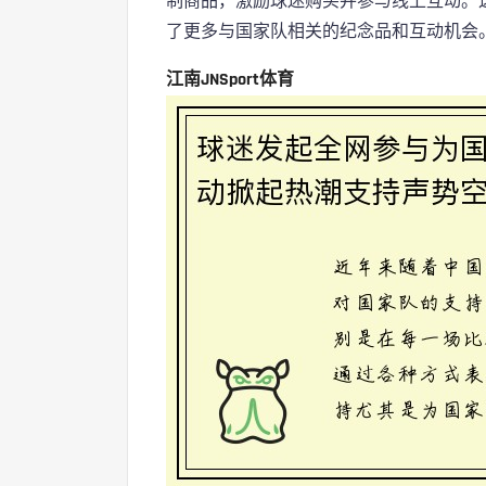
制商品，激励球迷购买并参与线上互动。
了更多与国家队相关的纪念品和互动机会
江南JNSport体育