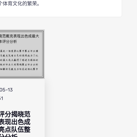
个体育文化的繁荣。
05-13
51
评分揭晓范
表现出色成
亮点队伍整