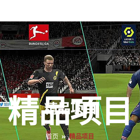
公司首页
知道JN江南体育
精品项目
新闻中
精品项目
首页
精品项目