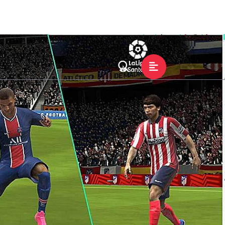
心
服务宗旨
沟通江南JNSport体育