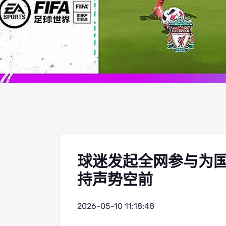
球迷发起全网参与为国
持声势空前
2026-05-10 11:18:48