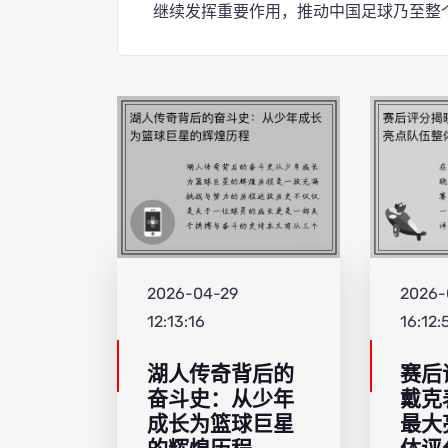
继续发挥重要作用，推动中国足球乃至整
2026-04-29
2026-
12:13:16
16:12:
湖人传奇背后的
赛后
奋斗史：从少年
戴克
成长为篮球巨星
最大