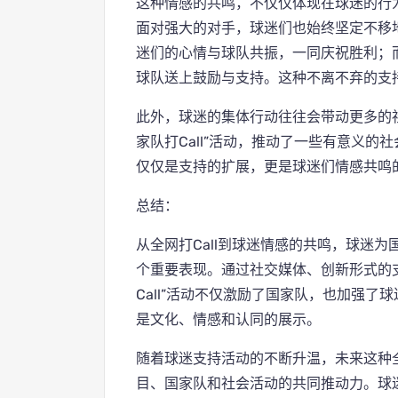
这种情感的共鸣，不仅仅体现在球迷的行
面对强大的对手，球迷们也始终坚定不移
迷们的心情与球队共振，一同庆祝胜利；
球队送上鼓励与支持。这种不离不弃的支
此外，球迷的集体行动往往会带动更多的
家队打Call”活动，推动了一些有意义
仅仅是支持的扩展，更是球迷们情感共鸣
总结：
从全网打Call到球迷情感的共鸣，球迷
个重要表现。通过社交媒体、创新形式的
Call”活动不仅激励了国家队，也加强
是文化、情感和认同的展示。
随着球迷支持活动的不断升温，未来这种
目、国家队和社会活动的共同推动力。球