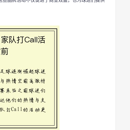
这些品牌活动不仅促进了商业效益，也为球迷们提供
。